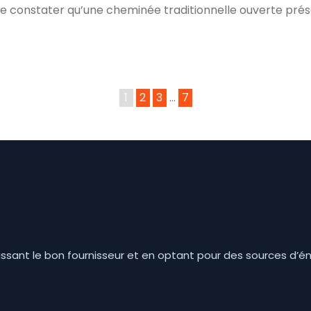
de constater qu’une cheminée traditionnelle ouverte pré
1
2
3
…
7
ssant le bon fournisseur et en optant pour des sources d’é