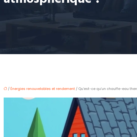
/
Énergies renouvelables et rendement
/ Qu’est-ce qu’un chauffe-eau th