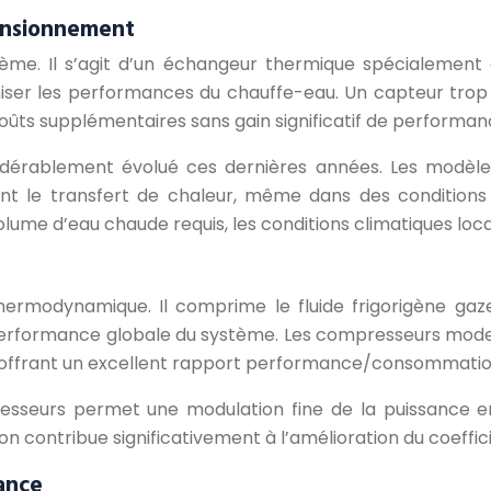
ensionnement
me. Il s’agit d’un échangeur thermique spécialement co
ser les performances du chauffe-eau. Un capteur trop p
ûts supplémentaires sans gain significatif de performan
dérablement évolué ces dernières années. Les modèles 
t le transfert de chaleur, même dans des conditions c
me d’eau chaude requis, les conditions climatiques locales
hermodynamique. Il comprime le fluide frigorigène gaz
a performance globale du système. Les compresseurs mod
, offrant un excellent rapport performance/consommation
sseurs permet une modulation fine de la puissance en
 contribue significativement à l’amélioration du coeffi
ance