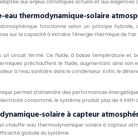
on adaptée aux enjeux climatiques actuels et aux exigence
fe-eau thermodynamique-solaire atmos
tmosphérique fonctionne selon un principe hybride, a
ose sur la capacité à extraire l’énergie thermique de l’a
ns un circuit fermé. Ce fluide, à basse température et b
hermiques préchauffent le fluide, augmentant ainsi son e
leur à l’eau sanitaire dans le condenseur. Enfin, le détend
amique permet d’atteindre des performances énergétique
électricité consommé, le système produit plus de 4 kWh d
dynamique-solaire à capteur atmosphé
n chauffe-eau thermodynamique-solaire à capteur atmos
efficacité globale du système.