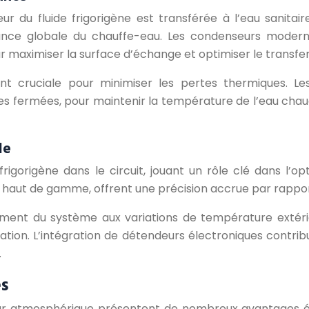
 du fluide frigorigène est transférée à l’eau sanitair
ance globale du chauffe-eau. Les condenseurs modernes
r maximiser la surface d’échange et optimiser le transfer
ent cruciale pour minimiser les pertes thermiques. Le
fermées, pour maintenir la température de l’eau chaude
le
 frigorigène dans le circuit, jouant un rôle clé dans l
mes haut de gamme, offrent une précision accrue par rappo
nement du système aux variations de température extér
lisation. L’intégration de détendeurs électroniques contr
.
es
ur atmosphérique présentent de nombreux avantages én