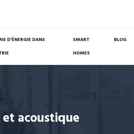
IE D’ÉNERGIE DANS
SMART
BLOG
TRIE
HOMES
 et acoustique