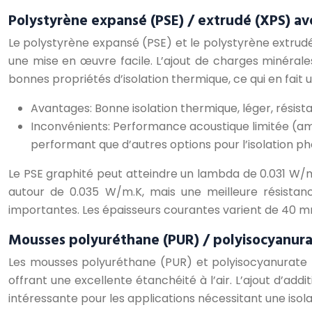
Polystyrène expansé (PSE) / extrudé (XPS) ave
Le polystyrène expansé (PSE) et le polystyrène extrudé
une mise en œuvre facile. L’ajout de charges minéral
bonnes propriétés d’isolation thermique, ce qui en fait 
Avantages: Bonne isolation thermique, léger, résist
Inconvénients: Performance acoustique limitée (am
performant que d’autres options pour l’isolation ph
Le PSE graphité peut atteindre un lambda de 0.031 W/m.
autour de 0.035 W/m.K, mais une meilleure résistan
importantes. Les épaisseurs courantes varient de 40 
Mousses polyuréthane (PUR) / polyisocyanurate
Les mousses polyuréthane (PUR) et polyisocyanurate (P
offrant une excellente étanchéité à l’air. L’ajout d’ad
intéressante pour les applications nécessitant une isol