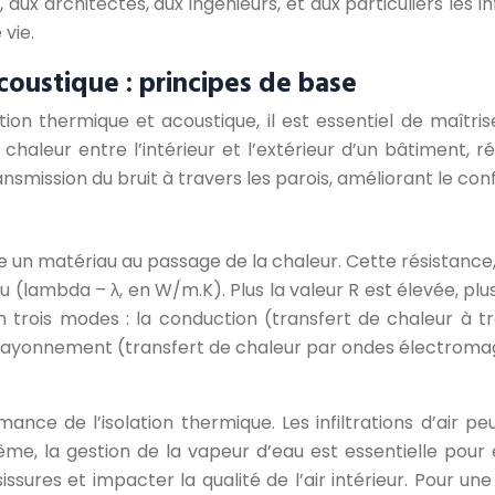
, aux architectes, aux ingénieurs, et aux particuliers les 
vie.
coustique : principes de base
on thermique et acoustique, il est essentiel de maîtris
chaleur entre l’intérieur et l’extérieur d’un bâtiment, ré
ansmission du bruit à travers les parois, améliorant le con
se un matériau au passage de la chaleur. Cette résistance
lambda – λ, en W/m.K). Plus la valeur R est élevée, plus l
trois modes : la conduction (transfert de chaleur à tr
 rayonnement (transfert de chaleur par ondes électroma
ormance de l’isolation thermique. Les infiltrations d’air
même, la gestion de la vapeur d’eau est essentielle pour 
ssures et impacter la qualité de l’air intérieur. Pour un