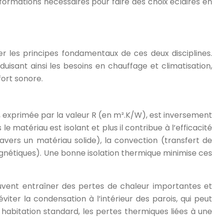
informations nécessaires pour faire des choix éclairés en
er les principes fondamentaux de ces deux disciplines.
duisant ainsi les besoins en chauffage et climatisation,
fort sonore.
, exprimée par la valeur R (en m².K/W), est inversement
e matériau est isolant et plus il contribue à l’efficacité
avers un matériau solide), la convection (transfert de
gnétiques). Une bonne isolation thermique minimise ces
 peuvent entraîner des pertes de chaleur importantes et
éviter la condensation à l’intérieur des parois, qui peut
e habitation standard, les pertes thermiques liées à une