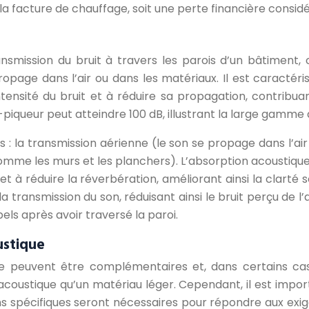
a facture de chauffage, soit une perte financière consid
ransmission du bruit à travers les parois d’un bâtiment
ropage dans l’air ou dans les matériaux. Il est caractér
l’intensité du bruit et à réduire sa propagation, contrib
-piqueur peut atteindre 100 dB, illustrant la large gamm
s : la transmission aérienne (le son se propage dans l’air 
omme les murs et les planchers). L’absorption acoustique,
t à réduire la réverbération, améliorant ainsi la clarté s
la transmission du son, réduisant ainsi le bruit perçu de l
bels après avoir traversé la paroi.
ustique
ique peuvent être complémentaires et, dans certains c
acoustique qu’un matériau léger. Cependant, il est impor
tions spécifiques seront nécessaires pour répondre aux e