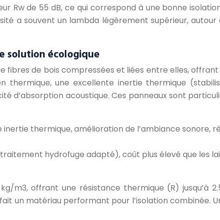
leur Rw de 55 dB, ce qui correspond à une bonne isolati
nsité a souvent un lambda légèrement supérieur, autour
e solution écologique
e fibres de bois compressées et liées entre elles, offran
on thermique, une excellente inertie thermique (stabili
cité d’absorption acoustique. Ces panneaux sont particu
nertie thermique, amélioration de l’ambiance sonore, régu
un traitement hydrofuge adapté), coût plus élevé que les l
g/m3, offrant une résistance thermique (R) jusqu’à 2
 en fait un matériau performant pour l’isolation combin