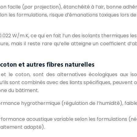
tion facile (par projection), étanchéité à l’air, bonne a
n les formulations, risque d’émanations toxiques lors de l
22 W/m.K, ce qui en fait l’un des isolants thermiques les
, mais il reste rare qu’elle atteigne un coefficient d’abs
coton et autres fibres naturelles
 et le coton, sont des alternatives écologiques aux is
ils sont combinés avec des liants spécifiques, peuvent off
one du bâtiment.
rmance hygrothermique (régulation de l’humidité), faible
formance acoustique variable selon les formulations (néce
traitement adapté).