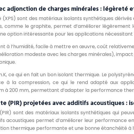
c adjonction de charges minérales : légèreté e
 (XPS) sont des matériaux isolants synthétiques dérivés d
es, comme le graphite, permet d’améliorer légèrement 
une option intéressante pour les applications nécessitant 
ant à l’humidité, facile à mettre en œuvre, coût relativem
élioration modeste avec les charges minérales), impact 
onique.
K, ce qui en fait un bon isolant thermique. Le polystyr
ce à la compression, ce qui le rend adapté aux applic
mm à 200 mm, permettant d’adapter la performance therm
 (PIR) projetées avec additifs acoustiques : is
IR) sont des matériaux isolants synthétiques qui peuven
ditifs acoustiques permet d’améliorer leur performance e
ation thermique performante et une bonne étanchéité à l’