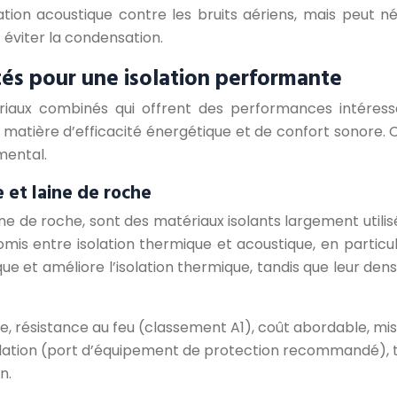
ion acoustique contre les bruits aériens, mais peut n
éviter la condensation.
tés pour une isolation performante
iaux combinés qui offrent des performances intéressa
atière d’efficacité énergétique et de confort sonore. Ce
mental.
e et laine de roche
laine de roche, sont des matériaux isolants largement util
is entre isolation thermique et acoustique, en particuli
ique et améliore l’isolation thermique, tandis que leur de
 résistance au feu (classement A1), coût abordable, mi
pulation (port d’équipement de protection recommandé), ta
n.