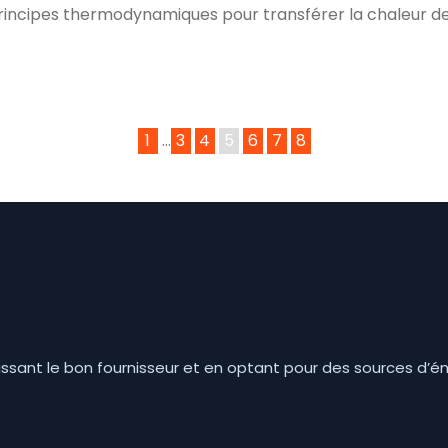
principes thermodynamiques pour transférer la chaleur de 
1
…
3
4
5
6
7
8
ssant le bon fournisseur et en optant pour des sources d’é