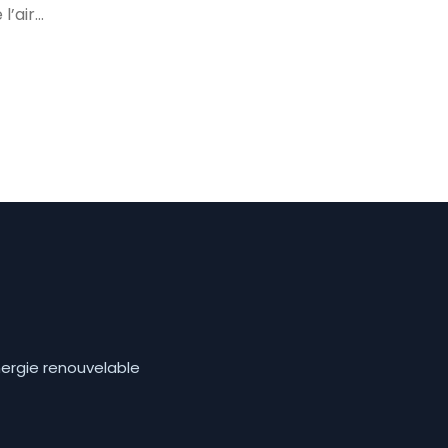
l’air…
nergie renouvelable